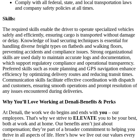
Comply with all federal, state, and local transportation laws
and company safety policies at all times.
Skills:
The required skills enable the driver to operate specialized vehicles
safely and efficiently, ensuring cargo is transported without damage
or delay. Knowledge of load securing techniques is essential for
handling diverse freight types on flatbeds and walking floors,
preventing accidents and compliance issues. Strong organizational
skills are used daily to maintain accurate logs and documentation,
which support regulatory compliance and operational transparency.
Preferred skills such as route planning and GPS navigation enhance
efficiency by optimizing delivery routes and reducing transit times.
Communication skills facilitate effective coordination with dispatch
and customers, ensuring smooth operations and prompt resolution of
any issues encountered during deliveries.
Why You’ll Love Working at Denali-Benefits & Perks
At Denali, the work we do begins and ends with
you
– our
employees. That's why we strive to
ELEVATE
you to be your best,
both at work and at home. Our benefits aren’t just about
compensation; they’re part of a broader commitment to helping you
thrive in all aspects of life. Here’s how we live out our values every