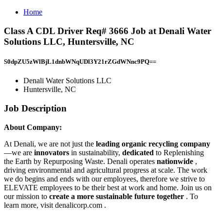
Home
Class A CDL Driver Req# 3666 Job at Denali Water
Solutions LLC, Huntersville, NC
S0dpZU5zWlBjL1dnbWNqUDl3Y21rZGdWNnc9PQ==
Denali Water Solutions LLC
Huntersville, NC
Job Description
About Company:
At Denali, we are not just the
leading organic recycling company
—we are
innovators
in sustainability,
dedicated
to Replenishing
the Earth by Repurposing Waste. Denali operates
nationwide
,
driving environmental and agricultural progress at scale. The work
we do begins and ends with our employees, therefore we strive to
ELEVATE employees to be their best at work and home. Join us on
our mission to
create a more sustainable future together
. To
learn more, visit denalicorp.com .