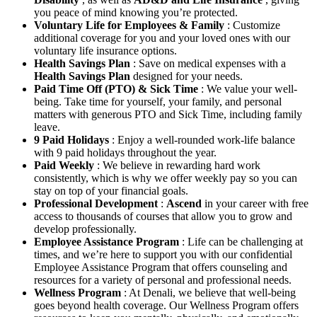
you peace of mind knowing you’re protected.
Voluntary Life for Employees & Family
: Customize
additional coverage for you and your loved ones with our
voluntary life insurance options.
Health Savings Plan
: Save on medical expenses with a
Health Savings Plan
designed for your needs.
Paid Time Off (PTO) & Sick Time
: We value your well-
being. Take time for yourself, your family, and personal
matters with generous PTO and Sick Time, including family
leave.
9 Paid Holidays
: Enjoy a well-rounded work-life balance
with 9 paid holidays throughout the year.
Paid Weekly
: We believe in rewarding hard work
consistently, which is why we offer weekly pay so you can
stay on top of your financial goals.
Professional Development
:
Ascend
in your career with free
access to thousands of courses that allow you to grow and
develop professionally.
Employee Assistance Program
: Life can be challenging at
times, and we’re here to support you with our confidential
Employee Assistance Program that offers counseling and
resources for a variety of personal and professional needs.
Wellness Program
: At Denali, we believe that well-being
goes beyond health coverage. Our Wellness Program offers