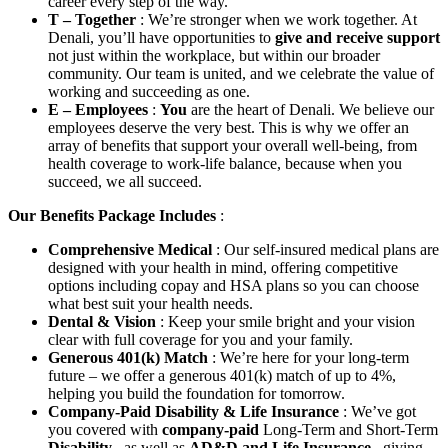
career every step of the way.
T – Together
: We’re stronger when we work together. At
Denali, you’ll have opportunities to
give and receive support
not just within the workplace, but within our broader
community. Our team is united, and we celebrate the value of
working and succeeding as one.
E – Employees
:
You
are the heart of Denali. We believe our
employees deserve the very best. This is why we offer an
array of benefits that support your overall well-being, from
health coverage to work-life balance, because when you
succeed, we all succeed.
Our Benefits Package Includes
:
Comprehensive Medical
: Our self-insured medical plans are
designed with your health in mind, offering competitive
options including copay and HSA plans so you can choose
what best suit your health needs.
Dental & Vision
: Keep your smile bright and your vision
clear with full coverage for you and your family.
Generous 401(k) Match
: We’re here for your long-term
future – we offer a generous 401(k) match of up to 4%,
helping you build the foundation for tomorrow.
Company-Paid Disability & Life Insurance
: We’ve got
you covered with
company-paid
Long-Term and Short-Term
Disability
, as well as
AD&D and Life Insurance
, giving