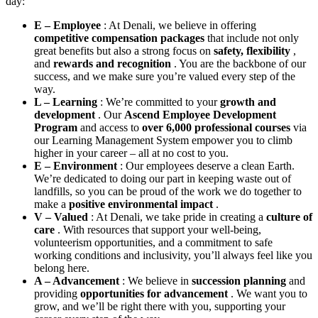
day:
E – Employee
: At Denali, we believe in offering
competitive compensation packages
that include not only
great benefits but also a strong focus on
safety, flexibility
,
and
rewards and recognition
. You are the backbone of our
success, and we make sure you’re valued every step of the
way.
L – Learning
: We’re committed to your
growth and
development
. Our
Ascend Employee Development
Program
and access to
over 6,000 professional courses
via
our Learning Management System empower you to climb
higher in your career – all at no cost to you.
E – Environment
: Our employees deserve a clean Earth.
We’re dedicated to doing our part in keeping waste out of
landfills, so you can be proud of the work we do together to
make a
positive environmental impact
.
V – Valued
: At Denali, we take pride in creating a
culture of
care
. With resources that support your well-being,
volunteerism opportunities, and a commitment to safe
working conditions and inclusivity, you’ll always feel like you
belong here.
A – Advancement
: We believe in
succession planning
and
providing
opportunities for advancement
. We want you to
grow, and we’ll be right there with you, supporting your